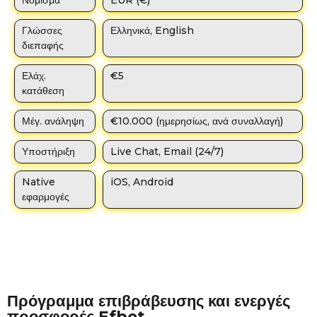
Γλώσσες
Ελληνικά, English
διεπαφής
Ελάχ.
€5
κατάθεση
Μέγ. ανάληψη
€10.000 (ημερησίως, ανά συναλλαγή)
Υποστήριξη
Live Chat, Email (24/7)
Native
iOS, Android
εφαρμογές
Πρόγραμμα επιβράβευσης και ενεργές
προσφορές Efbet