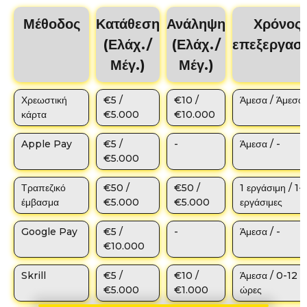
Μέθοδος
Κατάθεση
Ανάληψη
Χρόνος
(Ελάχ./
(Ελάχ./
επεξεργασ
Μέγ.)
Μέγ.)
Χρεωστική
€5 /
€10 /
Άμεσα / Άμεσα
κάρτα
€5.000
€10.000
Apple Pay
€5 /
-
Άμεσα / -
€5.000
Τραπεζικό
€50 /
€50 /
1 εργάσιμη / 1-
έμβασμα
€5.000
€5.000
εργάσιμες
Google Pay
€5 /
-
Άμεσα / -
€10.000
Skrill
€5 /
€10 /
Άμεσα / 0-12
€5.000
€1.000
ώρες