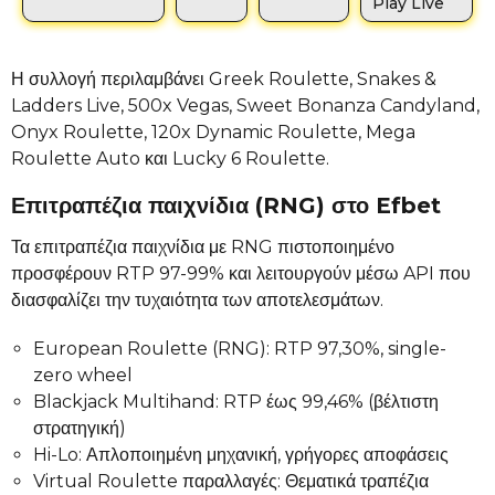
Play Live
Η συλλογή περιλαμβάνει Greek Roulette, Snakes &
Ladders Live, 500x Vegas, Sweet Bonanza Candyland,
Onyx Roulette, 120x Dynamic Roulette, Mega
Roulette Auto και Lucky 6 Roulette.
Επιτραπέζια παιχνίδια (RNG) στο Efbet
Τα επιτραπέζια παιχνίδια με RNG πιστοποιημένο
προσφέρουν RTP 97-99% και λειτουργούν μέσω API που
διασφαλίζει την τυχαιότητα των αποτελεσμάτων.
European Roulette (RNG): RTP 97,30%, single-
zero wheel
Blackjack Multihand: RTP έως 99,46% (βέλτιστη
στρατηγική)
Hi-Lo: Απλοποιημένη μηχανική, γρήγορες αποφάσεις
Virtual Roulette παραλλαγές: Θεματικά τραπέζια