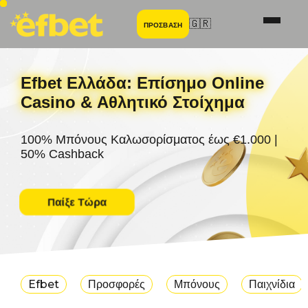
🇬🇷
ΠΡΌΣΒΑΣΗ
Efbet Ελλάδα: Επίσημο Online
Casino & Αθλητικό Στοίχημα
100% Μπόνους Καλωσορίσματος έως €1.000 |
50% Cashback
Παίξε Τώρα
Efbet
Προσφορές
Μπόνους
Παιχνίδια