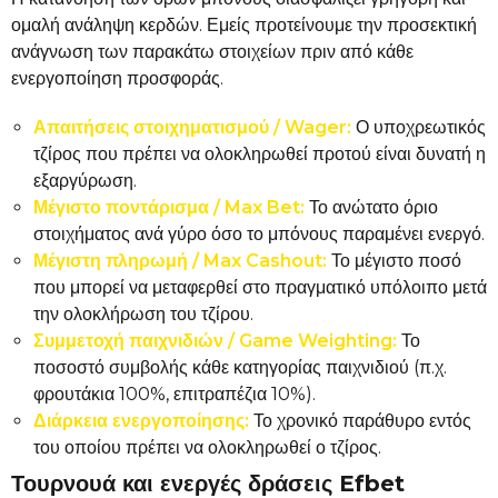
ομαλή ανάληψη κερδών. Εμείς προτείνουμε την προσεκτική
ανάγνωση των παρακάτω στοιχείων πριν από κάθε
ενεργοποίηση προσφοράς.
Απαιτήσεις στοιχηματισμού / Wager:
Ο υποχρεωτικός
τζίρος που πρέπει να ολοκληρωθεί προτού είναι δυνατή η
εξαργύρωση.
Μέγιστο ποντάρισμα / Max Bet:
Το ανώτατο όριο
στοιχήματος ανά γύρο όσο το μπόνους παραμένει ενεργό.
Μέγιστη πληρωμή / Max Cashout:
Το μέγιστο ποσό
που μπορεί να μεταφερθεί στο πραγματικό υπόλοιπο μετά
την ολοκλήρωση του τζίρου.
Συμμετοχή παιχνιδιών / Game Weighting:
Το
ποσοστό συμβολής κάθε κατηγορίας παιχνιδιού (π.χ.
φρουτάκια 100%, επιτραπέζια 10%).
Διάρκεια ενεργοποίησης:
Το χρονικό παράθυρο εντός
του οποίου πρέπει να ολοκληρωθεί ο τζίρος.
Τουρνουά και ενεργές δράσεις Efbet