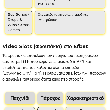
€500.000
Buy Bonus /
Θεματικές κατηγορίες, περιοδικές
Drops &
ενημερώσεις
Wins / Xmas
Games
Video Slots (Φρουτάκια) στο Efbet
Τα φρουτάκια αποτελούν τον πυρήνα του περιεχομένου
casino, με RTP που κυμαίνεται μεταξύ 96-97% και
μεταβλητότητα που καλύπτει όλα τα επίπεδα
(Low/Medium/High). Η ενσωμάτωση μέσω API παρόχων
διασφαλίζει την ακεραιότητα κάθε περιστροφής.
Παιχνίδι
Πάροχος
Χαρακτηριστικό