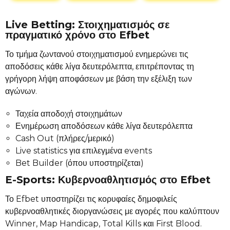
Live Betting: Στοιχηματισμός σε
πραγματικό χρόνο στο Efbet
Το τμήμα ζωντανού στοιχηματισμού ενημερώνει τις
αποδόσεις κάθε λίγα δευτερόλεπτα, επιτρέποντας τη
γρήγορη λήψη αποφάσεων με βάση την εξέλιξη των
αγώνων.
Ταχεία αποδοχή στοιχημάτων
Ενημέρωση αποδόσεων κάθε λίγα δευτερόλεπτα
Cash Out (πλήρες/μερικό)
Live statistics για επιλεγμένα events
Bet Builder (όπου υποστηρίζεται)
E-Sports: Κυβερνοαθλητισμός στο Efbet
Το Efbet υποστηρίζει τις κορυφαίες δημοφιλείς
κυβερνοαθλητικές διοργανώσεις με αγορές που καλύπτουν
Winner, Map Handicap, Total Kills και First Blood.