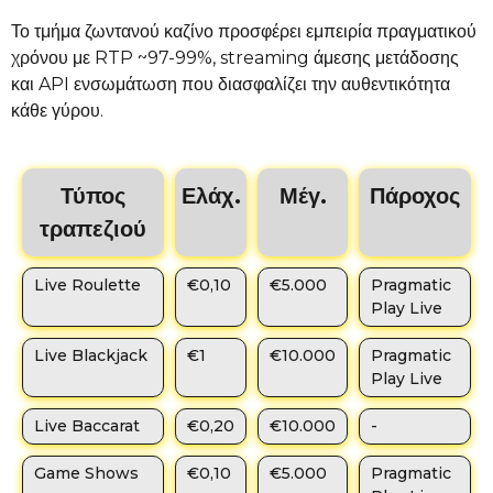
Το τμήμα ζωντανού καζίνο προσφέρει εμπειρία πραγματικού
χρόνου με RTP ~97-99%, streaming άμεσης μετάδοσης
και API ενσωμάτωση που διασφαλίζει την αυθεντικότητα
κάθε γύρου.
Τύπος
Ελάχ.
Μέγ.
Πάροχος
τραπεζιού
Live Roulette
€0,10
€5.000
Pragmatic
Play Live
Live Blackjack
€1
€10.000
Pragmatic
Play Live
Live Baccarat
€0,20
€10.000
-
Game Shows
€0,10
€5.000
Pragmatic