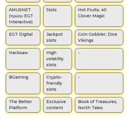
AMUSNET
Slots
Hot Fruits, 40
(πρώην EGT
Clover Magic
Interactive)
EGT Digital
Jackpot
Coin Gobbler, Dice
slots
Vikings
Hacksaw
High
-
volatility
slots
BGaming
Crypto-
-
friendly
slots
The Better
Exclusive
Book of Treasures,
Platform
content
North Tales