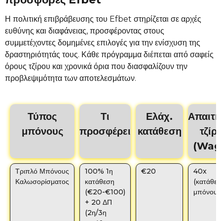
Η πολιτική επιβράβευσης του Efbet στηρίζεται σε αρχές
ευθύνης και διαφάνειας, προσφέροντας στους
συμμετέχοντες δομημένες επιλογές για την ενίσχυση της
δραστηριότητάς τους. Κάθε πρόγραμμα διέπεται από σαφείς
όρους τζίρου και χρονικά όρια που διασφαλίζουν την
προβλεψιμότητα των αποτελεσμάτων.
Τύπος
Τι
Ελάχ.
Απαιτή
μπόνους
προσφέρει
κατάθεση
τζίρ
(Wag
Τριπλό Μπόνους
100% 1η
€20
40x
Καλωσορίσματος
κατάθεση
(κατάθε
(€20-€100)
μπόνους
+ 20 ΔΠ
(2η/3η