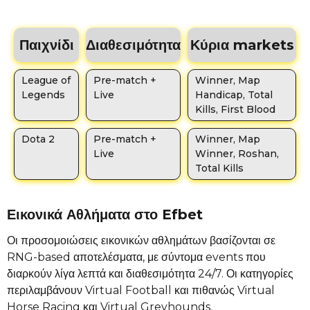
Παιχνίδι
Διαθεσιμότητα
Κύρια markets
League of
Pre-match +
Winner, Map
Legends
Live
Handicap, Total
Kills, First Blood
Dota 2
Pre-match +
Winner, Map
Live
Winner, Roshan,
Total Kills
Εικονικά Αθλήματα στο Efbet
Οι προσομοιώσεις εικονικών αθλημάτων βασίζονται σε
RNG-based αποτελέσματα, με σύντομα events που
διαρκούν λίγα λεπτά και διαθεσιμότητα 24/7. Οι κατηγορίες
περιλαμβάνουν Virtual Football και πιθανώς Virtual
Horse Racing και Virtual Greyhounds.