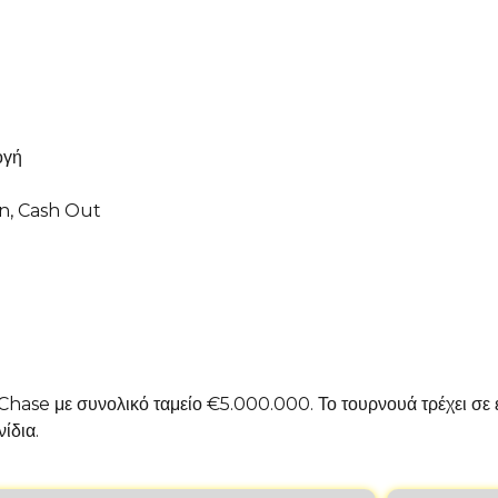
)
ογή
n, Cash Out
ase με συνολικό ταμείο €5.000.000. Το τουρνουά τρέχει σε ε
ίδια.