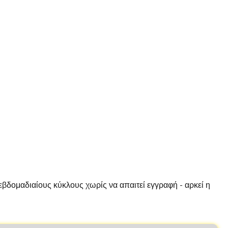
βδομαδιαίους κύκλους χωρίς να απαιτεί εγγραφή - αρκεί η