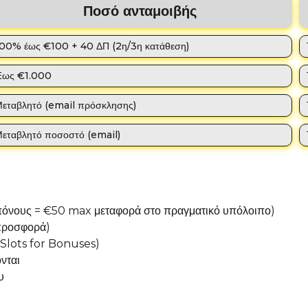
Ποσό ανταμοιβής
00% έως €100 + 40 ΔΠ (2η/3η κατάθεση)
Έως €1.000
εταβλητό (email πρόσκλησης)
εταβλητό ποσοστό (email)
πόνους = €50 max μεταφορά στο πραγματικό υπόλοιπο)
 προσφορά)
 (Slots for Bonuses)
νται
υ