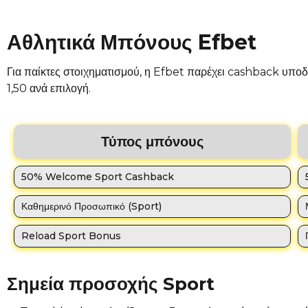
Αθλητικά Μπόνους Efbet
Για παίκτες στοιχηματισμού, η Efbet παρέχει cashback υπο
1,50 ανά επιλογή.
Τύπος μπόνους
50% Welcome Sport Cashback
Καθημερινό Προσωπικό (Sport)
Reload Sport Bonus
Σημεία προσοχής Sport