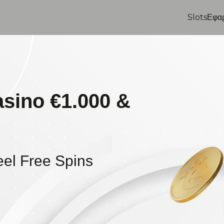
Slots
Εφα
ino €1.000 &
el Free Spins