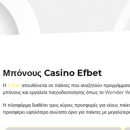
Μπόνους Casino Efbet
Η
Efbet
απευθύνεται σε παίκτες που αναζητούν προγράμματ
μπόνους και εργαλεία παιχνιδιοποίησης όπως το Wonder Whe
Η πλατφόρμα διαθέτει τρεις κύριες προσφορές για νέους παίκ
προσφέρει υψηλότερο ανώτατο όριο για παίκτες με μεγαλύτε