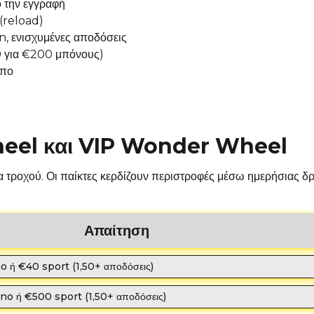
ό την εγγραφή
 (reload)
, ενισχυμένες αποδόσεις
0 για €200 μπόνους)
ιπο
heel και VIP Wonder Wheel
τροχού. Οι παίκτες κερδίζουν περιστροφές μέσω ημερήσιας δρα
Απαίτηση
no ή €40 sport (1,50+ αποδόσεις)
ino ή €500 sport (1,50+ αποδόσεις)