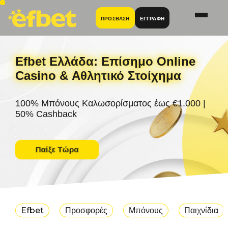
ΠΡΌΣΒΑΣΗ
ΕΓΓΡΑΦΉ
Efbet Ελλάδα: Επίσημο Online
Casino & Αθλητικό Στοίχημα
100% Μπόνους Καλωσορίσματος έως €1.000 |
50% Cashback
Παίξε Τώρα
Efbet
Προσφορές
Μπόνους
Παιχνίδια