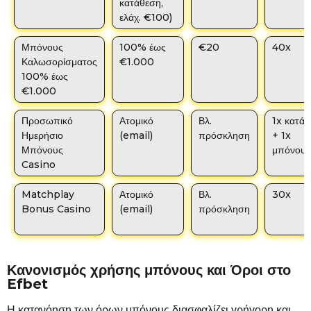
κατάθεση,
ελάχ. €100)
Μπόνους
100% έως
€20
40x
Καλωσορίσματος
€1.000
100% έως
€1.000
Προσωπικό
Ατομικό
Βλ.
1x κατά
Ημερήσιο
(email)
πρόσκληση
+ 1x
Μπόνους
μπόνους
Casino
Matchplay
Ατομικό
Βλ.
30x
Bonus Casino
(email)
πρόσκληση
Κανονισμός χρήσης μπόνους και Όροι στο
Efbet
Η κατανόηση των όρων μπόνους διασφαλίζει γρήγορη και