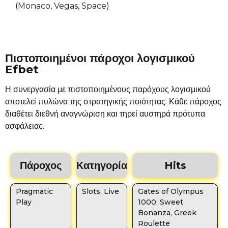
(Monaco, Vegas, Space)
Πιστοποιημένοι πάροχοι λογισμικού
Efbet
Η συνεργασία με πιστοποιημένους παρόχους λογισμικού
αποτελεί πυλώνα της στρατηγικής ποιότητας. Κάθε πάροχος
διαθέτει διεθνή αναγνώριση και τηρεί αυστηρά πρότυπα
ασφάλειας.
Πάροχος
Κατηγορία
Hits
Pragmatic
Slots, Live
Gates of Olympus
Play
1000, Sweet
Bonanza, Greek
Roulette