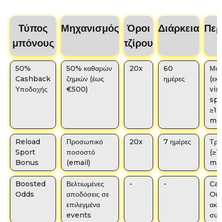
Τύπος
Μηχανισμός
Όροι
Διάρκεια
Περ
μπόνους
τζίρου
50%
50% καθαρών
20x
60
Μόν
Cashback
ζημιών (έως
ημέρες
(εκ
Υποδοχής
€500)
vir
spo
≥1.
max
Reload
Προσωπικό
20x
7 ημέρες
Τρι
Sport
ποσοστό
(≥1
Bonus
(email)
max
Boosted
Βελτιωμένες
-
-
Ca
Odds
αποδόσεις σε
Out
επιλεγμένα
ακυ
events
συμ