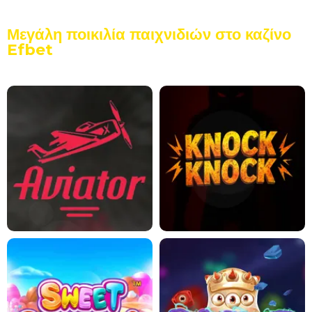
Μεγάλη ποικιλία παιχνιδιών στο καζίνο
Efbet