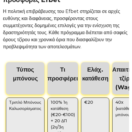
Η πολιτική επιβράβευσης του Efbet στηρίζεται σε αρχές
ευθύνης και διαφάνειας, προσφέροντας στους
συμμετέχοντες δομημένες επιλογές για την ενίσχυση της
δραστηριότητάς τους. Κάθε πρόγραμμα διέπεται από σαφείς
όρους τζίρου και χρονικά όρια που διασφαλίζουν την
προβλεψιμότητα των αποτελεσμάτων.
Τύπος
Τι
Ελάχ.
Απαιτή
μπόνους
προσφέρει
κατάθεση
τζίρ
(Wag
Τριπλό Μπόνους
100% 1η
€20
40x
Καλωσορίσματος
κατάθεση
(κατάθε
(€20-€100)
μπόνους
+ 20 ΔΠ
(2η/3η