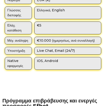
Γλώσσες
Ελληνικά, English
διεπαφής
Ελάχ.
€5
κατάθεση
Μέγ. ανάληψη
€10.000 (ημερησίως, ανά συναλλαγή)
Υποστήριξη
Live Chat, Email (24/7)
Native
iOS, Android
εφαρμογές
Πρόγραμμα επιβράβευσης και ενεργές
προσφορές Efbet