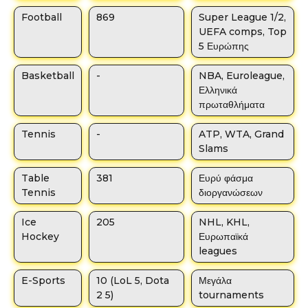
Football
869
Super League 1/2,
UEFA comps, Top
5 Ευρώπης
Basketball
-
NBA, Euroleague,
Ελληνικά
πρωταθλήματα
Tennis
-
ATP, WTA, Grand
Slams
Table
381
Ευρύ φάσμα
Tennis
διοργανώσεων
Ice
205
NHL, KHL,
Hockey
Ευρωπαϊκά
leagues
E-Sports
10 (LoL 5, Dota
Μεγάλα
2 5)
tournaments