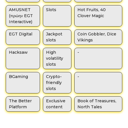
AMUSNET
Slots
Hot Fruits, 40
(πρώην EGT
Clover Magic
Interactive)
EGT Digital
Jackpot
Coin Gobbler, Dice
slots
Vikings
Hacksaw
High
-
volatility
slots
BGaming
Crypto-
-
friendly
slots
The Better
Exclusive
Book of Treasures,
Platform
content
North Tales