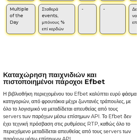
Multiple
Σταθερά
-
-
Δεν
of the
events,
να 
Day
μπόνους %
επι
επί κερδών
Καταχώρηση παιχνιδιών και
πιστοποιημένοι πάροχοι Efbet
Η βιβλιοθήκη περιεχομένου του Efbet καλύπτει ευρύ φάσμα
κατηγοριών, από φρουτάκια μέχρι ζωντανές τράπουλες, με
όλο το λογισμικό να μεταδίδεται απευθείας από τους
servers των παρόχων μέσω επίσημων API. Το Efbet δεν
έχει τεχνική πρόσβαση στις ρυθμίσεις RTP, καθώς όλο το
περιεχόμενο μεταδίδεται απευθείας από τους servers των
παρόχων μέσω επίσημων API.