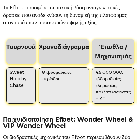
Το Efbet προσφέρει σε τακτική βάση ανταγωνιστικές
δράσεις που αναδεικνύουν τη δυναμική της πλατφόρμας
στον τομέα των προσφορών υψηλής αξίας.
Τουρνουά
Χρονοδιάγραμμα
Έπαθλα /
Μηχανισμός
Sweet
8 εβδομαδιαίες
€5.000.000,
Holiday
περίοδοι
εβδομαδιαίες
Chase
κληρώσεις,
πολλαπλασιαστές
+ ΔΠ
Παιχνιδιοποίηση Efbet: Wonder Wheel &
VIP Wonder Wheel
Οι διαδραστικές μηχανικές του Efbet περιλαμβάνουν δύο